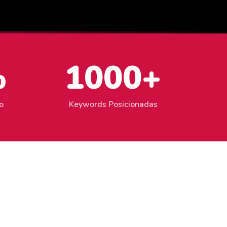
%
1000+
o
Keywords Posicionadas