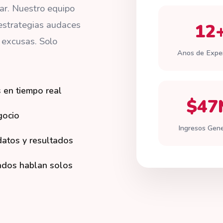
ar. Nuestro equipo
estrategias audaces
12
 excusas. Solo
Anos de Exper
 en tiempo real
$47
gocio
Ingresos Gen
datos y resultados
tados hablan solos