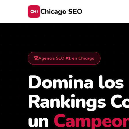
Chicago SEO
CHI
Agencia SEO #1 en Chicago
Domina los
Rankings C
un
Campeo