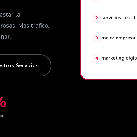
star la
servicios seo c
2
osas. Mas trafico.
nar.
mejor empresa 
3
marketing digit
4
stros Servicios
%
om.