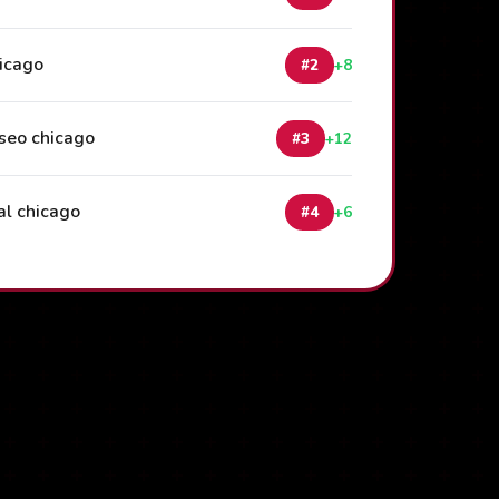
hicago
#2
+8
seo chicago
#3
+12
al chicago
#4
+6